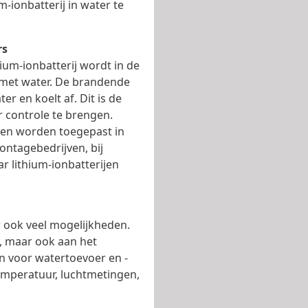
m-ionbatterij in water te
rs
um-ionbatterij wordt in de
 met water. De brandende
er en koelt af. Dit is de
 controle te brengen.
 en worden toegepast in
ontagebedrijven, bij
 lithium-ionbatterijen
r ook veel mogelijkheden.
, maar ook aan het
en voor watertoevoer en -
temperatuur, luchtmetingen,