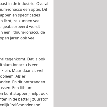
ast in de industrie. Overal
ium-ionaccu een optie. Dit
appen en specificaties
n licht, ze kunnen veel
ie geabsorbeerd wordt
an een lithium-ionaccu de
lopen jaren ook veel
ral tegenkomt. Dat is ook
ithium-ionaccu is een
 klein. Maar daar zit wel
robleem. Als er
randen. En dit ontbranden
blussen. Een lithium-
den kunt stoppen) helpt ook
en in de batterij zuurstof
enlijk 'zelfvoorzienend'