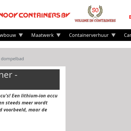
uwbouw
Maatwerk
Containerverhuur
Ca
- dompelbad
er -
cu's! Een lithium-ion accu
ren steeds meer wordt
ed voorbeeld, maar de