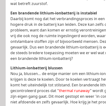
wat betreft zuurstof.
Een brandende lithium-ionbatterij is instabiel
Daarbij komt nog dat het verbrandingsproces in een li
hogere druk in de batterij kan leiden. Deze kan zelfs 
probleem, want dan komen er ernstig verontreinigend
vrij die ook nog de ruimte ingeslingerd worden, waa
ontvlambare stoffen zijn of bijvoorbeeld mensen. Deze
gevaarlijk. Dus een brandende lithium-ionbatterij is e
de steeds bredere toepassing moeten we er wel wa
een brandende lithium-ionbatterij?
Lithium-ionbatterij blussen
Nou ja, blussen… de enige manier om een lithium-ionba
krijgen is deze te koelen. Door te koelen vertraagt 
komt het uiteindelijk tot stilstand. Een brandende lith
gecontroleerd proces dat "
thermal runaway
" wordt 
zijn eigen gang gaat. Dit moet gestopt en weer 'in co
niet afdoende en zelfs gevaarlijk. Hoe krijg je het p