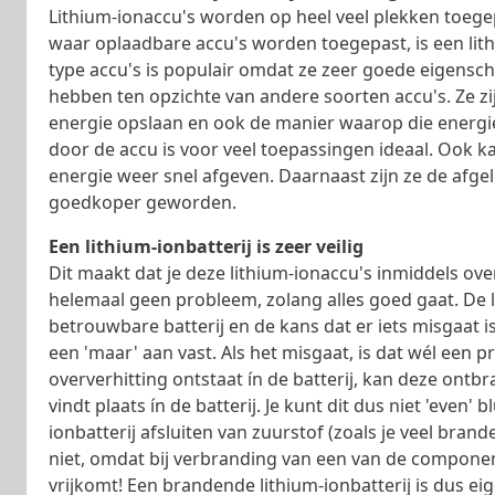
Lithium-ionaccu's worden op heel veel plekken toegep
waar oplaadbare accu's worden toegepast, is een lith
type accu's is populair omdat ze zeer goede eigensch
hebben ten opzichte van andere soorten accu's. Ze zij
energie opslaan en ook de manier waarop die energ
door de accu is voor veel toepassingen ideaal. Ook k
energie weer snel afgeven. Daarnaast zijn ze de afge
goedkoper geworden.
Een lithium-ionbatterij is zeer veilig
Dit maakt dat je deze lithium-ionaccu's inmiddels ove
helemaal geen probleem, zolang alles goed gaat. De l
betrouwbare batterij en de kans dat er iets misgaat is
een 'maar' aan vast. Als het misgaat, is dat wél een p
oververhitting ontstaat ín de batterij, kan deze ontb
vindt plaats ín de batterij. Je kunt dit dus niet 'even' 
ionbatterij afsluiten van zuurstof (zoals je veel bran
niet, omdat bij verbranding van een van de component
vrijkomt! Een brandende lithium-ionbatterij is dus eig