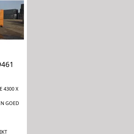
9461
 4300 X
EN GOED
IKT