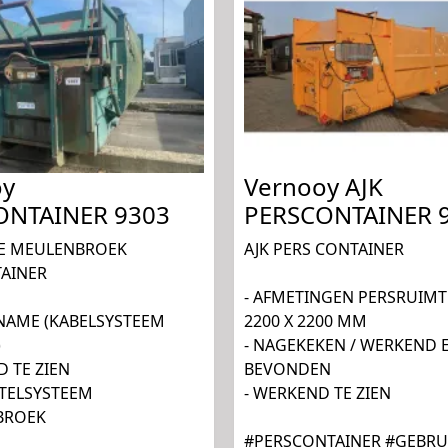
oy
Vernooy AJK
ONTAINER 9303
PERSCONTAINER 
E MEULENBROEK
AJK PERS CONTAINER
AINER
- AFMETINGEN PERSRUIMTE
NAME (KABELSYSTEEM
2200 X 2200 MM
)
- NAGEKEKEN / WERKEND 
D TE ZIEN
BEVONDEN
NTELSYSTEEM
- WERKEND TE ZIEN
BROEK
#PERSCONTAINER #GEBRU