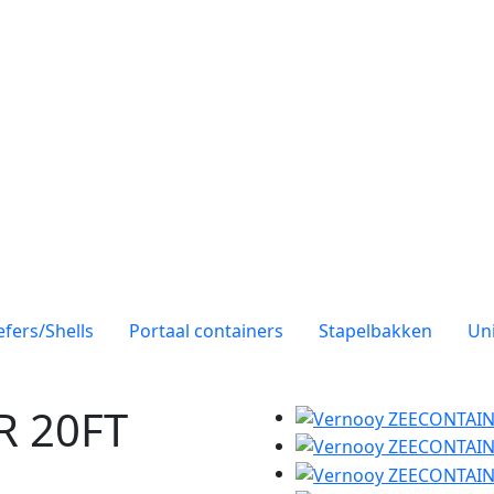
efers/Shells
Portaal containers
Stapelbakken
Uni
R 20FT