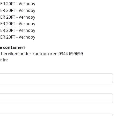
ze container?
ch bereiken onder kantooruren 0344 699699
 in: