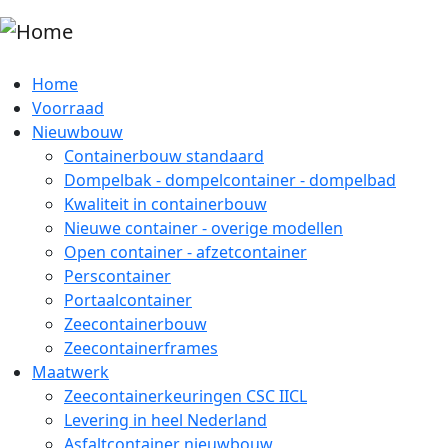
Overslaan en naar de inhoud gaan
Home
Voorraad
Nieuwbouw
Containerbouw standaard
Dompelbak - dompelcontainer - dompelbad
Kwaliteit in containerbouw
Nieuwe container - overige modellen
Open container - afzetcontainer
Perscontainer
Portaalcontainer
Zeecontainerbouw
Zeecontainerframes
Maatwerk
Zeecontainerkeuringen CSC IICL
Levering in heel Nederland
Asfaltcontainer nieuwbouw