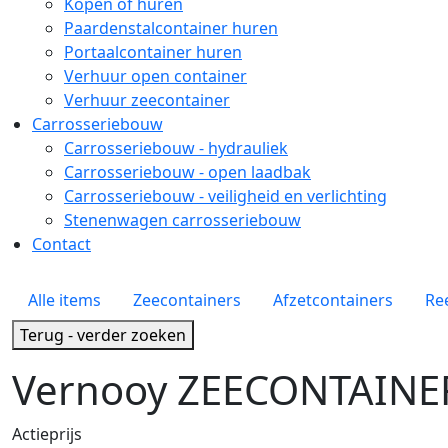
Kopen of huren
Paardenstalcontainer huren
Portaalcontainer huren
Verhuur open container
Verhuur zeecontainer
Carrosseriebouw
Carrosseriebouw - hydrauliek
Carrosseriebouw - open laadbak
Carrosseriebouw - veiligheid en verlichting
Stenenwagen carrosseriebouw
Contact
Zoekpagina menu
Alle items
Zeecontainers
Afzetcontainers
Re
Terug - verder zoeken
Vernooy ZEECONTAINE
Actieprijs