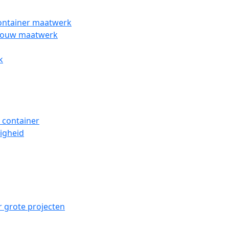
ontainer maatwerk
wbouw maatwerk
k
 container
ligheid
 grote projecten