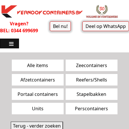
Vragen?
Bel nu!
Deel op WhatsApp
BEL: 0344 699699
Zoekpagina menu
Alle items
Zeecontainers
Afzetcontainers
Reefers/Shells
Portaal containers
Stapelbakken
Units
Perscontainers
Terug - verder zoeken