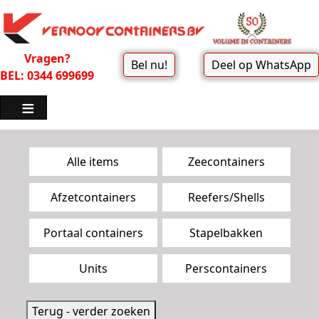
Vragen?
Bel nu!
Deel op WhatsApp
BEL: 0344 699699
Zoekpagina menu
Alle items
Zeecontainers
Afzetcontainers
Reefers/Shells
Portaal containers
Stapelbakken
Units
Perscontainers
Terug - verder zoeken