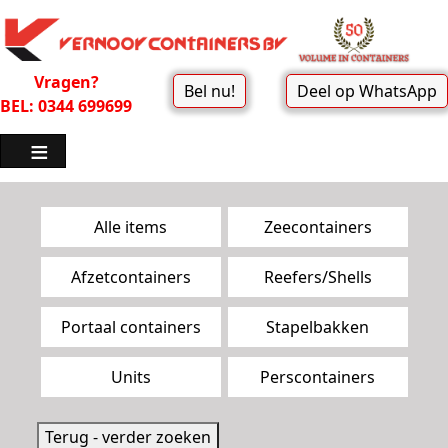
Vragen?
Bel nu!
Deel op WhatsApp
BEL: 0344 699699
Zoekpagina menu
Alle items
Zeecontainers
Afzetcontainers
Reefers/Shells
Portaal containers
Stapelbakken
Units
Perscontainers
Terug - verder zoeken