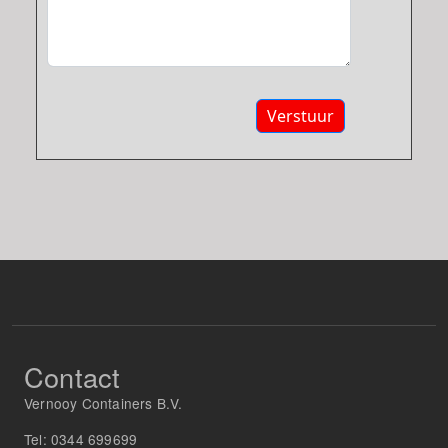
Verstuur
Contact
Vernooy Containers B.V.
Tel:
0344 699699