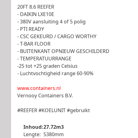
20FT 8.6 REEFER
- DAIKIN LXE10E
- 380V aansluiting 4 of 5 polig
- PTI READY
- CSC GEKEURD / CARGO WORTHY
- T-BAR FLOOR
- BUITENKANT OPNIEUW GESCHILDERD
- TEMPERATUURRANGE
-25 tot +25 graden Celsius
- Luchtvochtigheid range 60-90%
www.containers.nl
Vernooy Containers B.V.
#REEFER #KOELUNIT #gebruikt
Inhoud:
27.72m3
Lengte:
5380mm