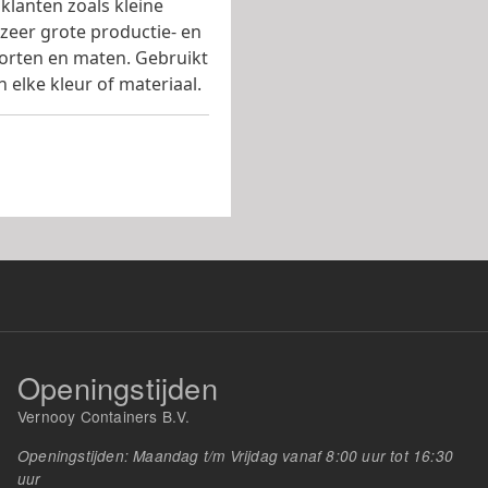
klanten zoals kleine
 zeer grote productie- en
soorten en maten. Gebruikt
 elke kleur of materiaal.
Openingstijden
Vernooy Containers B.V.
Openingstijden: Maandag t/m Vrijdag vanaf 8:00 uur tot 16:30
uur