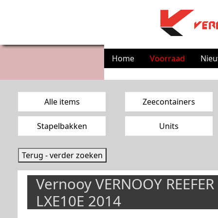
Home
Voorraad
Nie
Zoekpagina menu
Alle items
Zeecontainers
Stapelbakken
Units
Terug - verder zoeken
Vernooy VERNOOY REEFER 
LXE10E 2014