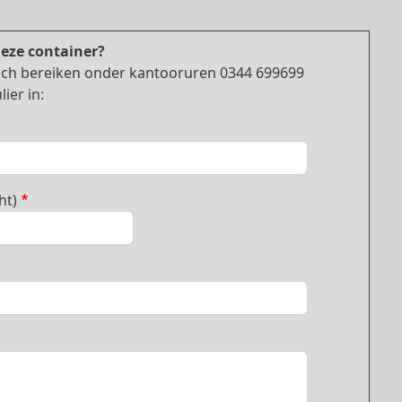
deze container?
nisch bereiken onder kantooruren 0344 699699
ier in:
ht)