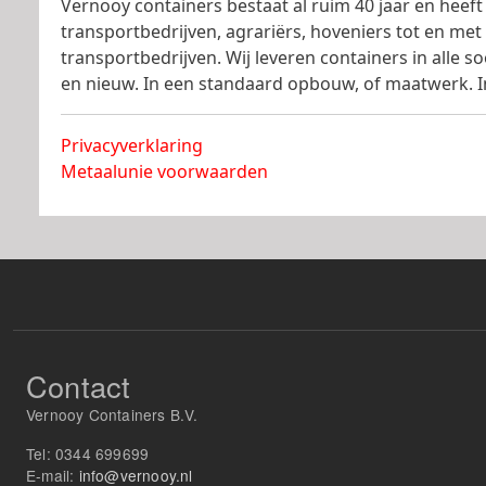
Vernooy containers bestaat al ruim 40 jaar en heeft 
transportbedrijven, agrariërs, hoveniers tot en met
transportbedrijven. Wij leveren containers in alle 
en nieuw. In een standaard opbouw, of maatwerk. In
Privacyverklaring
Metaalunie voorwaarden
Contact
Vernooy Containers B.V.
Tel:
0344 699699
E-mail:
info@vernooy.nl