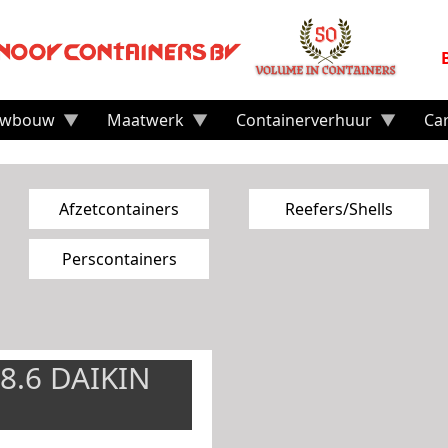
uwbouw
Maatwerk
Containerverhuur
Ca
Afzetcontainers
Reefers/Shells
Perscontainers
8.6 DAIKIN