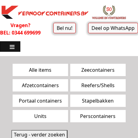
Vragen?
Bel nu!
Deel op WhatsApp
BEL: 0344 699699
Zoekpagina menu
Alle items
Zeecontainers
Afzetcontainers
Reefers/Shells
Portaal containers
Stapelbakken
Units
Perscontainers
Terug - verder zoeken