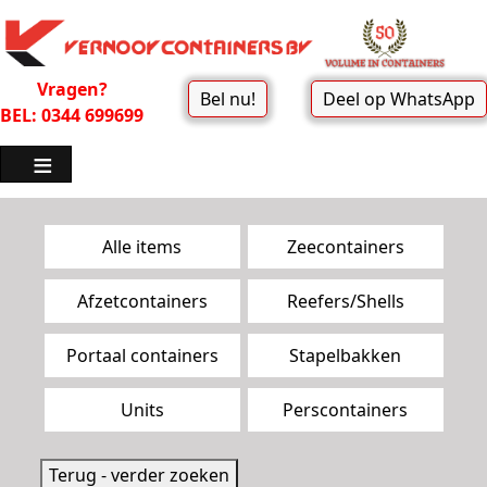
Vragen?
Bel nu!
Deel op WhatsApp
BEL: 0344 699699
Zoekpagina menu
Alle items
Zeecontainers
Afzetcontainers
Reefers/Shells
Portaal containers
Stapelbakken
Units
Perscontainers
Terug - verder zoeken