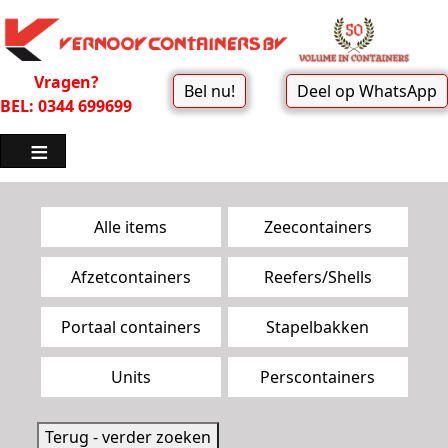
Vragen?
Bel nu!
Deel op WhatsApp
BEL: 0344 699699
Zoekpagina menu
Alle items
Zeecontainers
Afzetcontainers
Reefers/Shells
Portaal containers
Stapelbakken
Units
Perscontainers
Terug - verder zoeken