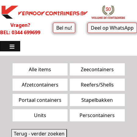
Vragen?
Bel nu!
Deel op WhatsApp
BEL: 0344 699699
Zoekpagina menu
Alle items
Zeecontainers
Afzetcontainers
Reefers/Shells
Portaal containers
Stapelbakken
Units
Perscontainers
Terug - verder zoeken