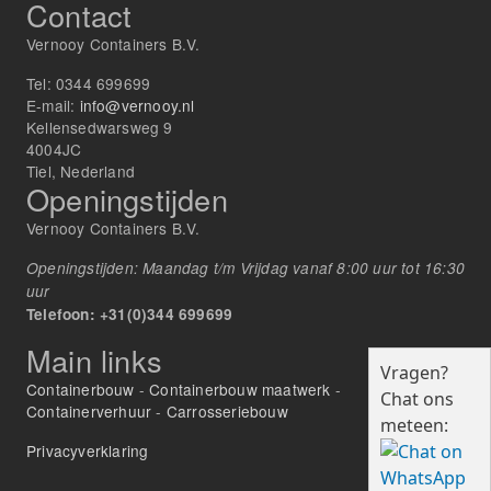
Contact
Vernooy Containers B.V.
Tel:
0344 699699
E-mail:
info@vernooy.nl
Kellensedwarsweg 9
4004JC
Tiel, Nederland
Openingstijden
Vernooy Containers B.V.
Openingstijden: Maandag t/m Vrijdag vanaf 8:00 uur tot 16:30
uur
Telefoon: +31(0)344 699699
Main links
Vragen?
Containerbouw
-
Containerbouw maatwerk
-
Chat ons
Containerverhuur
-
Carrosseriebouw
meteen:
Privacyverklaring