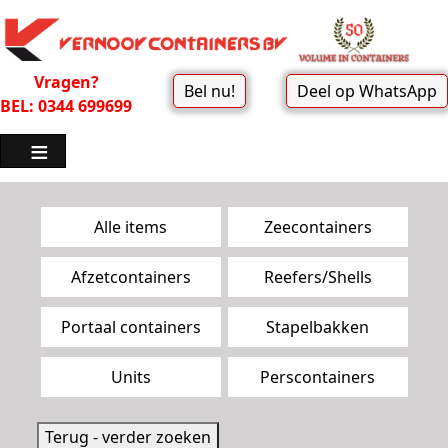
Vragen?
Bel nu!
Deel op WhatsApp
BEL: 0344 699699
Zoekpagina menu
Alle items
Zeecontainers
Afzetcontainers
Reefers/Shells
Portaal containers
Stapelbakken
Units
Perscontainers
Terug - verder zoeken