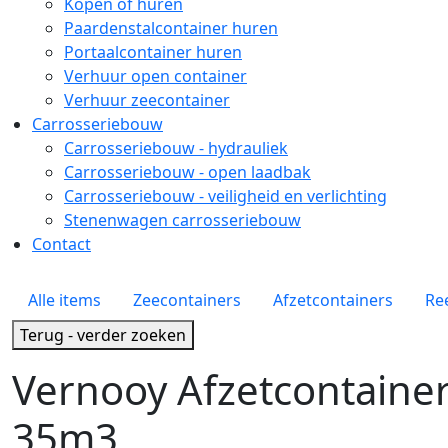
Kopen of huren
Paardenstalcontainer huren
Portaalcontainer huren
Verhuur open container
Verhuur zeecontainer
Carrosseriebouw
Carrosseriebouw - hydrauliek
Carrosseriebouw - open laadbak
Carrosseriebouw - veiligheid en verlichting
Stenenwagen carrosseriebouw
Contact
Zoekpagina menu
Alle items
Zeecontainers
Afzetcontainers
Re
Terug - verder zoeken
Vernooy Afzetcontaine
35m3