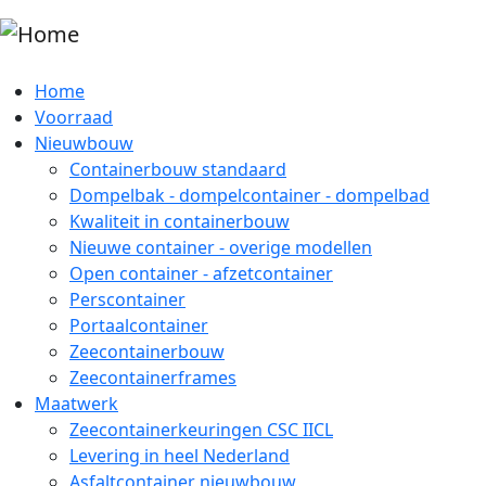
Overslaan en naar de inhoud gaan
Home
Voorraad
Nieuwbouw
Containerbouw standaard
Dompelbak - dompelcontainer - dompelbad
Kwaliteit in containerbouw
Nieuwe container - overige modellen
Open container - afzetcontainer
Perscontainer
Portaalcontainer
Zeecontainerbouw
Zeecontainerframes
Maatwerk
Zeecontainerkeuringen CSC IICL
Levering in heel Nederland
Asfaltcontainer nieuwbouw