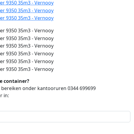
ze container?
ch bereiken onder kantooruren 0344 699699
 in: