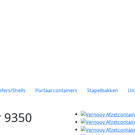
efers/Shells
Portaal containers
Stapelbakken
Uni
r 9350