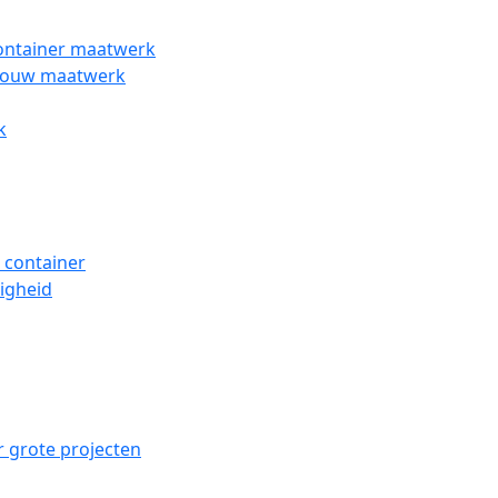
ontainer maatwerk
wbouw maatwerk
k
 container
ligheid
 grote projecten