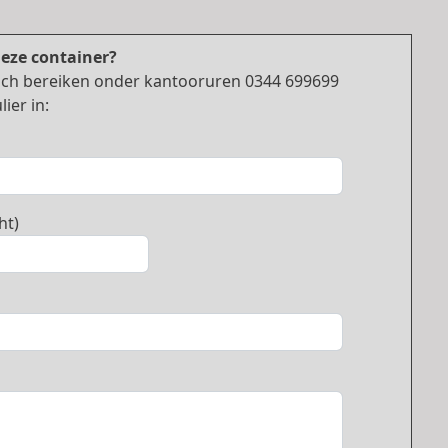
deze container?
nisch bereiken onder kantooruren 0344 699699
ier in:
ht)