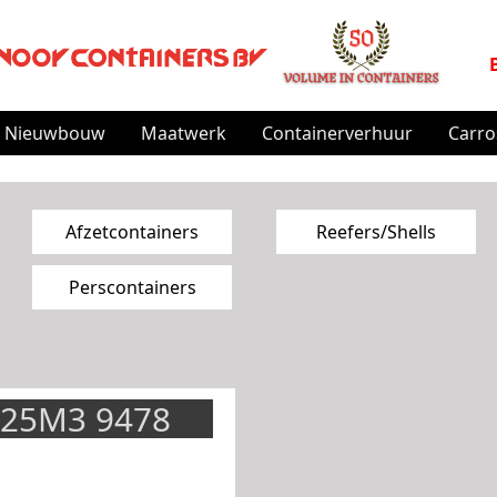
Nieuwbouw
Maatwerk
Containerverhuur
Carro
Afzetcontainers
Reefers/Shells
Perscontainers
 25M3 9478