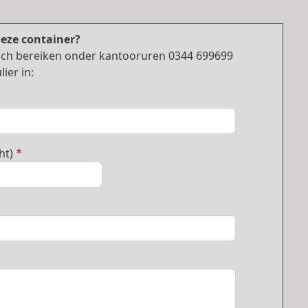
deze container?
nisch bereiken onder kantooruren 0344 699699
ier in:
ht)