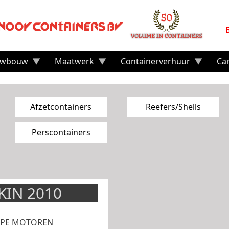
uwbouw
Maatwerk
Containerverhuur
Ca
Afzetcontainers
Reefers/Shells
Perscontainers
KIN 2010
TYPE MOTOREN