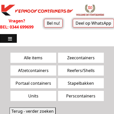
Vragen?
Bel nu!
Deel op WhatsApp
BEL: 0344 699699
Zoekpagina menu
Alle items
Zeecontainers
Afzetcontainers
Reefers/Shells
Portaal containers
Stapelbakken
Units
Perscontainers
Terug - verder zoeken