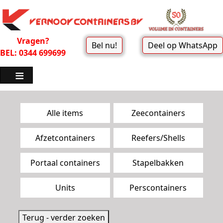
Vragen?
Bel nu!
Deel op WhatsApp
BEL: 0344 699699
Zoekpagina menu
Alle items
Zeecontainers
Afzetcontainers
Reefers/Shells
Portaal containers
Stapelbakken
Units
Perscontainers
Terug - verder zoeken