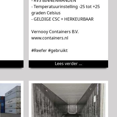
- RVS BINNENWANDEN
- Temperatuurinstelling -25 tot +25
graden Celsius
- GELDIGE CSC + HERKEURBAAR
Vernooy Containers B.V.
www.containers.nl
#Reefer #gebruikt
Lees verder ...