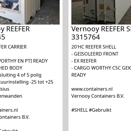
y REEFER
Vernooy REEFER 
45
3315764
FER CARRIER
20'HC REEFER SHELL
- GEISOLEERD FRONT
WORTHY EN PTI READY
- EX REEFER
SHED BODY
- CARGO WORTHY CSC GE
luiting 4 of 5 polig
READY
uurinstelling -25 tot +25
sius
www.containers.nl
nenwanden
Vernooy Containers B.V.
iners.nl
#SHELL #Gebruikt
ntainers B.V.