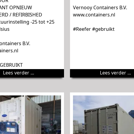
LOOR
KANT OPNIEUW
Vernooy Containers B.V.
RD / REFIRBISHED
www.containers.nl
uurinstelling -25 tot +25
sius
#Reefer #gebruikt
ntainers B.V.
iners.nl
#GEBRUIKT
Lees verder ...
Lees verder ...