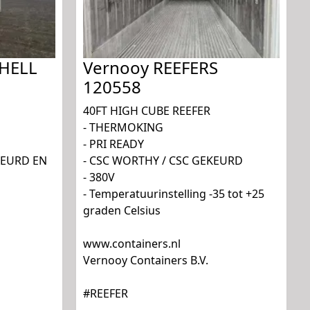
SHELL
Vernooy REEFERS
120558
40FT HIGH CUBE REEFER
- THERMOKING
- PRI READY
KEURD EN
- CSC WORTHY / CSC GEKEURD
- 380V
- Temperatuurinstelling -35 tot +25
graden Celsius
www.containers.nl
Vernooy Containers B.V.
#REEFER