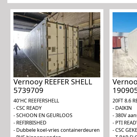
Vernooy REEFER SHELL
Vernoo
5739709
19090
40'HC REEFERSHELL
20FT 8.6 R
- CSC READY
- DAIKIN
- SCHOON EN GEURLOOS
- 380V aans
- REFIRBISHED
- PTI READ
- Dubbele koel-vries containerdeuren
- CSC GE