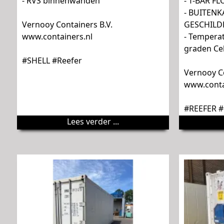
- RVS binnenwanden
- T-BAR F
- BUITEN
Vernooy Containers B.V.
GESCHILDE
www.containers.nl
- Temperat
graden Cel
#SHELL #Reefer
Vernooy Co
www.conta
#REEFER 
Lees verder ...