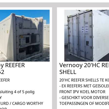
y REEFER
Vernooy 20'HC RE
52
SHELL
EEFER
20'HC REEFER SHELLS TE 
- EX REEFERS MET GEISOL
luiting 4 of 5 polig
FRONT IPV KOEL MOTOR
Y
- GESCHIKT VOOR DIVERS
KEURD / CARGO WORTHY
TOEPASSINGEN OF MODIFI