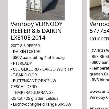
Vernooy VERNOOY
Vernoo
REEFER 8.6 DAIKIN
57775
LXE10E 2014
10'HC REE
20FT 8.6 REEFER
- CARGO 
- DAIKIN LXE10E
- REFIRBI
- 380V aansluiting 4 of 5 polig
- 380V aans
- PTI READY
- Temperat
- CSC GEKEURD / CARGO WORTHY
graden Cel
- T-BAR FLOOR
- RVS bin
- BUITENKANT OPNIEUW
GESCHILDERD
www.conta
- TEMPERATUURRANGE
Vernooy Co
-25 tot +25 graden Celsius
- Luchtvochtigheid range 60-90%